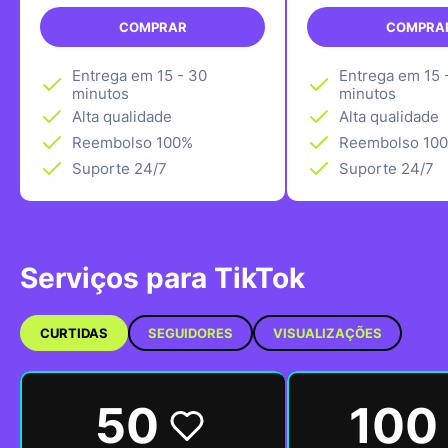
COMPRAR
COMPRA
Entrega em 15 - 30
Entrega em 15 
minutos
minutos
Alta qualidade
Alta qualidade
Reembolso 100%
Reembolso 10
Suporte 24/7
Suporte 24/7
Serviços para TikTok
CURTIDAS
SEGUIDORES
VISUALIZAÇÕES
50
100