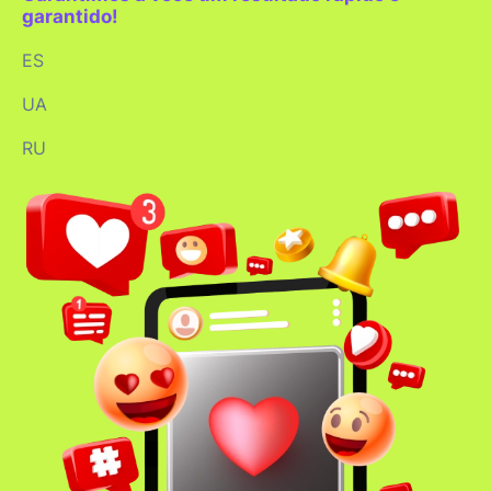
garantido!
ES
UA
RU