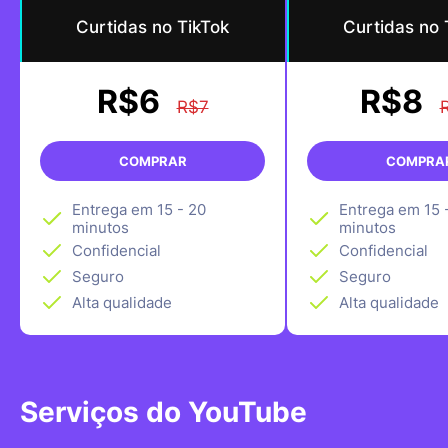
Curtidas no TikTok
Curtidas no 
R$6
R$8
R$7
COMPRAR
COMPRA
Entrega em 15 - 20
Entrega em 15 
minutos
minutos
Confidencial
Confidencial
Seguro
Seguro
Alta qualidade
Alta qualidade
Serviços do YouTube